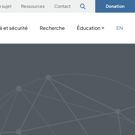
e sujet
Ressources
Contact
Donation
é et sécurité
Recherche
Éducation
EN
é et sécurité
Recherche
Éducation
EN