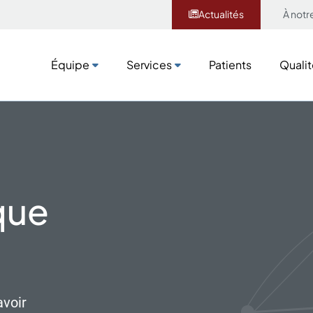
Actualités
À notr
Équipe
Services
Patients
Qualit
Équipe
Services
Patients
Qualit
que
avoir