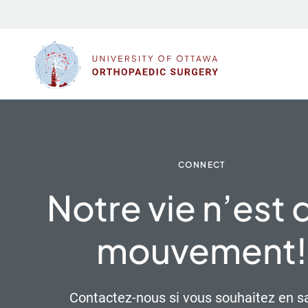
Sauter
au
contenu
CONNECT
Notre vie n’est 
mouvement!
Contactez-nous si vous souhaitez en s