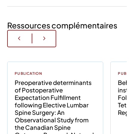
Ressources complémentaires
PUBLICATION
PUBLIC
Preoperative determinants
Behav
of Postoperative
instr
Expectation Fulfillment
Follo
following Elective Lumbar
Tethe
Spine Surgery: An
Regi
Observational Study from
the Canadian Spine