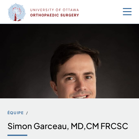
Sauter
au
contenu
ÉQUIPE
Simon Garceau, MD,CM FRCSC