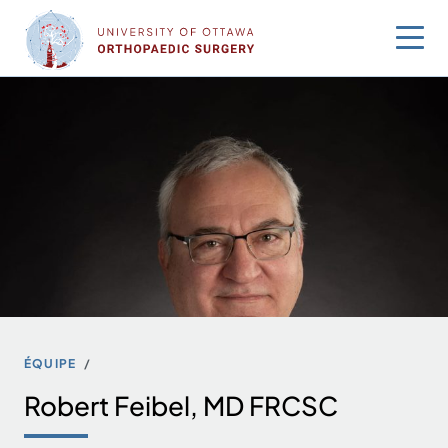
Sauter
au
contenu
ÉQUIPE
Robert Feibel, MD FRCSC