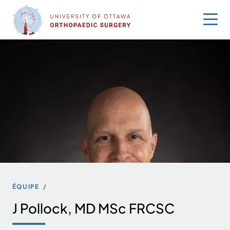
Sauter
au
contenu
ÉQUIPE
J Pollock, MD MSc FRCSC